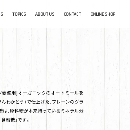
TS
TOPICS
ABOUT US
CONTACT
ONLINE SHOP
ツ麦使用]オーガニックのオートミールを
ほんわかとう）で仕上げた、プレーンのグラ
糖は、原料糖が本来持っているミネラル分
「含蜜糖」です。